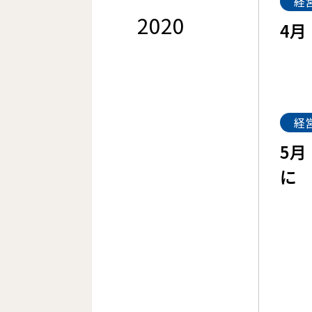
経
2020
4月
経
5月
に