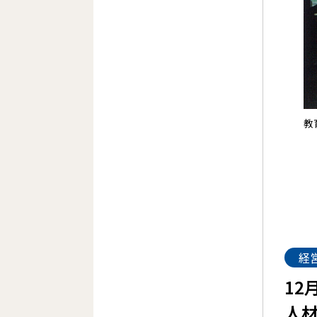
教
経
12
人