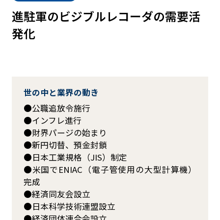
進駐軍のビジブルレコーダの需要活
発化
世の中と業界の動き
公職追放令施行
インフレ進行
財界パージの始まり
新円切替、預金封鎖
日本工業規格（JIS）制定
米国でENIAC（電子管使用の大型計算機）
完成
経済同友会設立
日本科学技術連盟設立
経済団体連合会設立