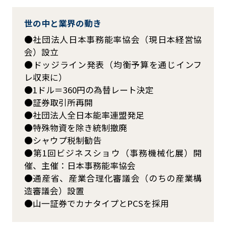
世の中と業界の動き
社団法人日本事務能率協会（現日本経営協
会）設立
ドッジライン発表（均衡予算を通じインフ
レ収束に）
1ドル＝360円の為替レート決定
証券取引所再開
社団法人全日本能率連盟発足
特殊物資を除き統制撤廃
シャウプ税制勧告
第1回ビジネスショウ（事務機械化展）開
催、主催：日本事務能率協会
通産省、産業合理化審議会（のちの産業構
造審議会）設置
山一証券でカナタイプとPCSを採用