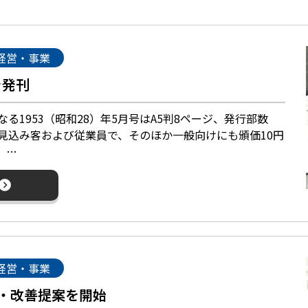
経営・事業
を発刊
1953（昭和28）年5月号はA5判8ページ、発行部数
様、見込み客および従業員で、そのほか一般向けにも頒価10円
）…
経営・事業
・改善提案を開始