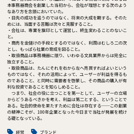
本事務器商会を創業した当初から、会社が理想とする次のよう
なあり方を念頭においていた。
・目先の成功を追うのではなく、将来の大成を期する。そのた
めには、当面する苦難は次々と克服すること。
・会社は、専業を旗印として運営し、終生変わることのないこ
と。
・商売を金儲けの手段とするのではなく、利潤はむしろ二の次
とし、もっぱら社業の育成を図ること。
・取扱商品は事務機器に限り、いわゆる文具業界からは完全に
独立すること。
・取扱商品は、たんにそれを右から左へ売買すればよいという
ものではなく、それの活用によって、ユーザーが利益を得るも
のであること、と同時に需要者を啓蒙し、その商品の購入が有
利な投資であることを知らしめること。
つまり、社会の役に立つことを第一として、ユーザーの立場
からどうあるべきかを考え、利益は第二とする、ということで
ある。社会的使命を果たすために会社は存在する──この創業
の精神こそが、100年企業となった今日まで当社が発展を続け
る礎となっている。
経営
ブランド